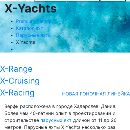
X-Yachts
Premium Yachts
Каталог яхт
Парусные яхты
X-Yachts
X-Range
X-Cruising
X-Racing
НОВАЯ ГОНОЧНАЯ ЛИНЕЙКА
Верфь расположена в городе Хадерслев, Дания.
Более чем 40-летний опыт в проектировании и
строительстве
парусных яхт
длиной от 11 до 20
метров. Парусные яхты X-Yachts несколько раз