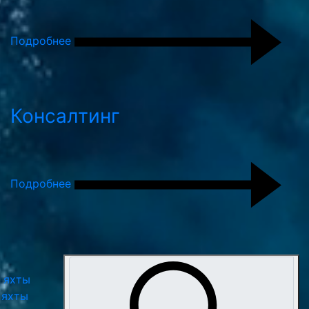
Подробнее
Консалтинг
Подробнее
 яхты
 яхты