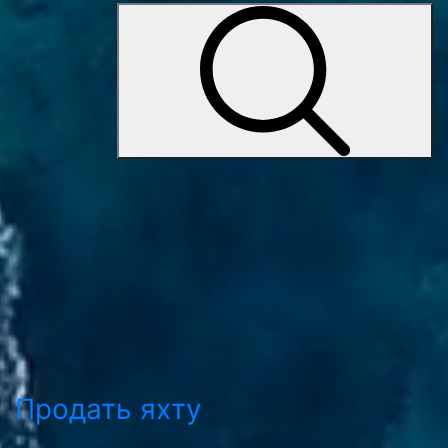
Продать яхту