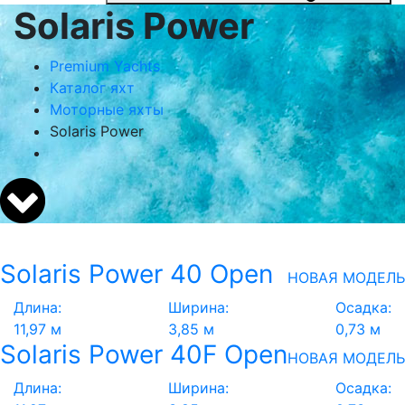
Solaris Power
Premium Yachts
Каталог яхт
Моторные яхты
Solaris Power
Solaris Power 40 Open
НОВАЯ МОДЕЛЬ
Длина:
Ширина:
Осадка:
11,97 м
3,85 м
0,73 м
Solaris Power 40F Open
НОВАЯ МОДЕЛЬ
Длина:
Ширина:
Осадка: