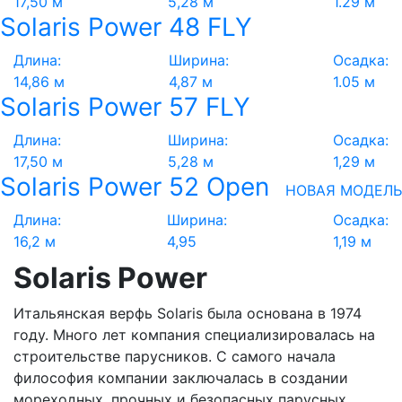
17,50 м
5,28 м
1.29 м
Solaris Power 48 FLY
Длина:
Ширина:
Осадка:
14,86 м
4,87 м
1.05 м
Solaris Power 57 FLY
Длина:
Ширина:
Осадка:
17,50 м
5,28 м
1,29 м
Solaris Power 52 Open
НОВАЯ МОДЕЛЬ
Длина:
Ширина:
Осадка:
16,2 м
4,95
1,19 м
Solaris Power
Итальянская верфь Solaris была основана в 1974
году. Много лет компания специализировалась на
строительстве парусников. С самого начала
философия компании заключалась в создании
мореходных, прочных и безопасных парусных