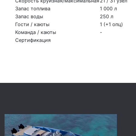
Скорость круизная/максимальная
21 / 31 узел
Запас топлива
1 000 л
Запас воды
250 л
Гости / каюты
1 (+1 опц)
Команда / каюты
-
Сертификация