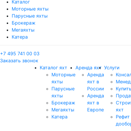
Каталог
Моторные яхты
Парусные яхты
Брокераж
Мегаяхты
Катера
+7 495 741 00 03
Заказать звонок
Каталог яхт
Аренда яхт
Услуги
Моторные
Аренда
Конса
яхты
яхт в
Менед
Парусные
России
Купить
яхты
Аренда
Прода
Брокераж
яхт в
Строи
Мегаяхты
Европе
яхт
Катера
Рефит
дообо