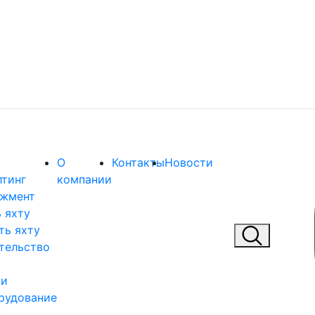
О
Контакты
Новости
лтинг
компании
жмент
 яхту
ть яхту
тельство
 и
рудование