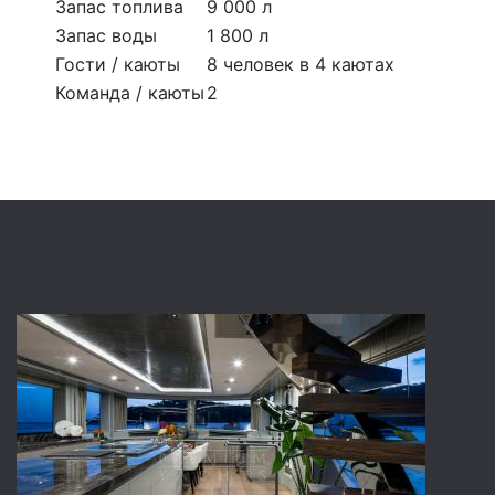
Запас топлива
9 000 л
Запас воды
1 800 л
Гости / каюты
8 человек в 4 каютах
Команда / каюты
2