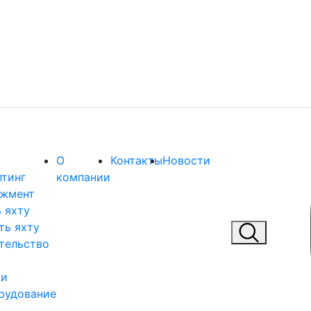
О
Контакты
Новости
лтинг
компании
жмент
 яхту
ть яхту
тельство
 и
рудование