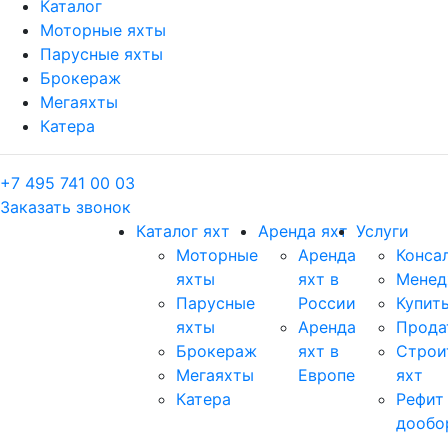
Каталог
Моторные яхты
Парусные яхты
Брокераж
Мегаяхты
Катера
+7 495 741 00 03
Заказать звонок
Каталог яхт
Аренда яхт
Услуги
Моторные
Аренда
Конса
яхты
яхт в
Менед
Парусные
России
Купить
яхты
Аренда
Прода
Брокераж
яхт в
Строи
Мегаяхты
Европе
яхт
Катера
Рефит
дообо