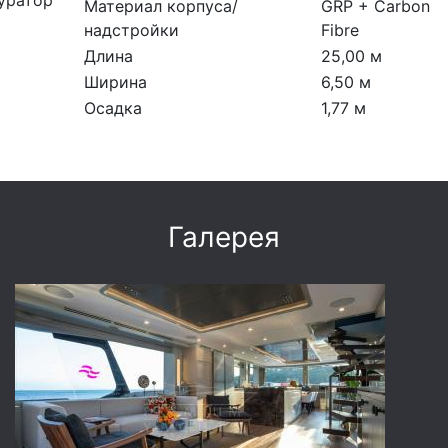
уратор
Материал корпуса/
GRP + Carbon
надстройки
Fibre
Длина
25,00 м
Ширина
6,50 м
Осадка
1,77 м
Галерея