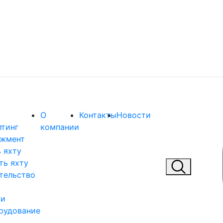
О
Контакты
Новости
лтинг
компании
жмент
 яхту
ть яхту
тельство
 и
рудование