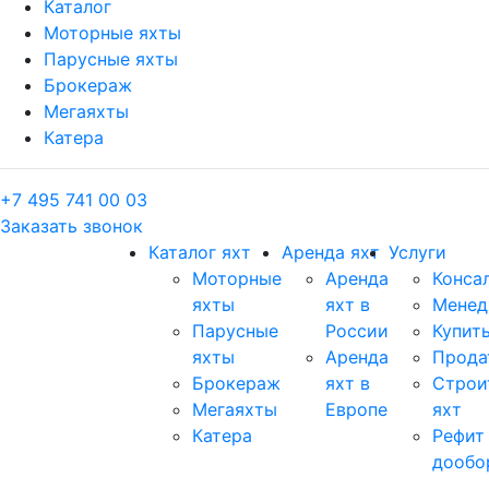
Каталог
Моторные яхты
Парусные яхты
Брокераж
Мегаяхты
Катера
+7 495 741 00 03
Заказать звонок
Каталог яхт
Аренда яхт
Услуги
Моторные
Аренда
Конса
яхты
яхт в
Менед
Парусные
России
Купить
яхты
Аренда
Прода
Брокераж
яхт в
Строи
Мегаяхты
Европе
яхт
Катера
Рефит
дообо