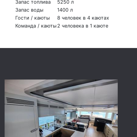
Запас топлива
5250 л
Запас воды
1400 л
Гости / каюты
8 человек в 4 каютах
Команда / каюты
2 человека в 1 каюте