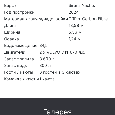
Верфь
Sirena Yachts
Год постройки
2024
Материал корпуса/надстройки
GRP + Carbon Fibre
Длина
18,58 м
Ширина
5,36 м
Осадка
1,24 м
Водоизмещение
34,5 т
Двигатели
2 x VOLVO D11-670 л.с.
Запас топлива
3 600 л
Запас воды
800 л
Гости / каюты
6 гостей в 3 каютах
Команда / каюты
1 каюта
Галерея