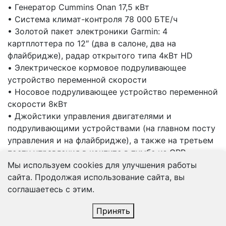
• Генератор Cummins Onan 17,5 кВт
• Система климат-контроля 78 000 БТЕ/ч
• Золотой пакет электроники Garmin: 4
картплоттера по 12″ (два в салоне, два на
флайбридже), радар открытого типа 4кВт HD
• Электрическое кормовое подруливающее
устройство переменной скорости
• Носовое подруливающее устройство переменной
скорости 8кВт
• Джойстики управления двигателями и
подруливающими устройствами (на главном посту
управления и на флайбридже), а также на третьем
посту управления в кокпите в тумбе из GRP
• тиковое покрытие всех палуб, вкл платформу
Мы используем cookies для улучшения работы
сайта. Продолжая использование сайта, вы
Полный список опций по запросу.
соглашаетесь с этим.
Принять