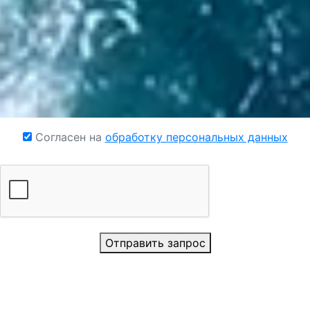
Согласен на
обработку персональных данных
Отправить запрос