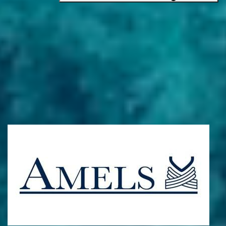
По брендам
Premium Yachts
Каталог яхт
Мегаяхты
По брендам