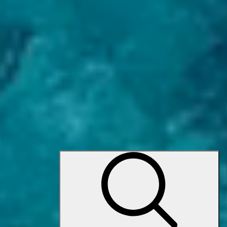
Каталог
Моторные яхты
Парусные яхты
Брокераж
Мегаяхты
Катера
+7 495 741 00 03
Заказать звонок
+7 495 741 00 03
+7 495 363 77 07
Заказать звонок