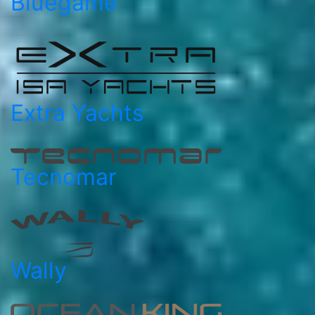
Bluegame
Extra Yachts
Tecnomar
Wally