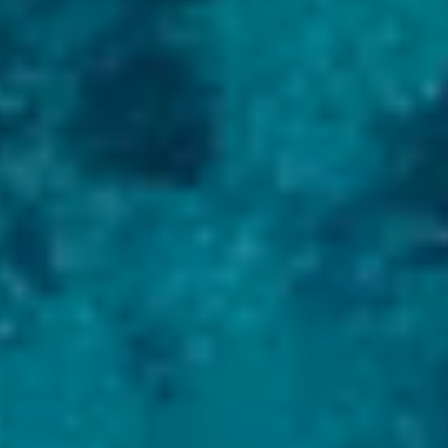
>
Меню
Каталог яхт
Аренда яхт
Услуги
О компании
Контакты
Новости
Услуги
Менеджмент
Купить яхту
Продать яхту
Строительство яхт
Рефит и дооборудование
Консалтинг