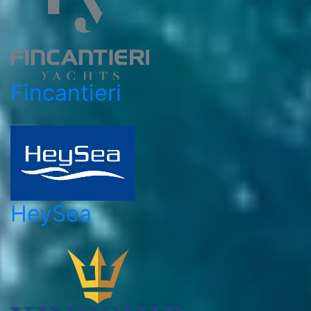
Fincantieri
HeySea