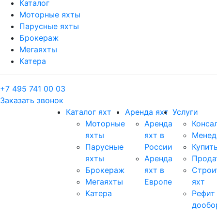
Каталог
Моторные яхты
Парусные яхты
Брокераж
Мегаяхты
Катера
+7 495 741 00 03
Заказать звонок
Каталог яхт
Аренда яхт
Услуги
Моторные
Аренда
Конса
яхты
яхт в
Менед
Парусные
России
Купить
яхты
Аренда
Прода
Брокераж
яхт в
Строи
Мегаяхты
Европе
яхт
Катера
Рефит
дообо