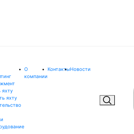
О
Контакты
Новости
лтинг
компании
жмент
 яхту
ть яхту
тельство
 и
рудование