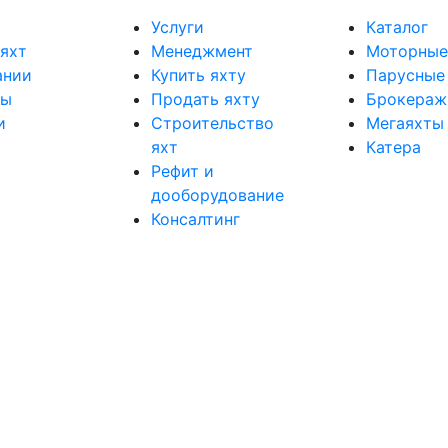
Услуги
Каталог
яхт
Менеджмент
Моторные
ании
Купить яхту
Парусные
ты
Продать яхту
Брокераж
и
Строительство
Мегаяхты
яхт
Катера
Рефит и
дооборудование
Консалтинг