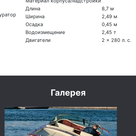
Материал корпуса/надстройки
Длина
8,7 м
уратор
Ширина
2,49 м
Осадка
0,45 м
Водоизмещение
2,45 т
Двигатели
2 x 280 л. с.
Галерея