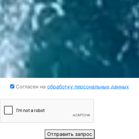
Согласен на
обработку персональных данных
Отправить запрос