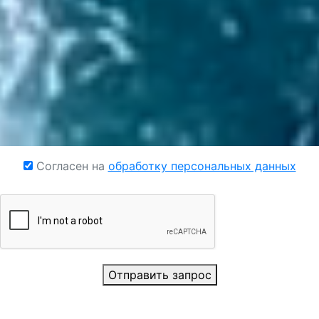
Согласен на
обработку персональных данных
Отправить запрос